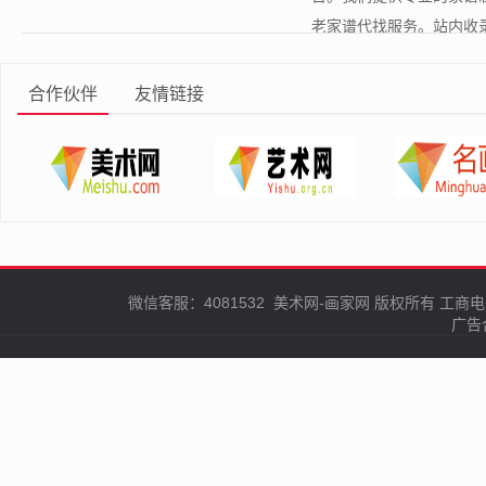
老家谱代找服务。站内收录了
合作伙伴
友情链接
微信客服：4081532
美术网-画家网
版权所有
工商电
广告