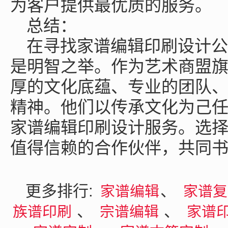
为客户提供最优质的服务。
总结：
在寻找家谱编辑印刷设计公
是明智之举。作为艺术商盟
厚的文化底蕴、专业的团队
精神。他们以传承文化为己
家谱编辑印刷设计服务。选
值得信赖的合作伙伴，共同
更多排行:
、
家谱编辑
家谱
、
、
族谱印刷
宗谱编辑
家谱