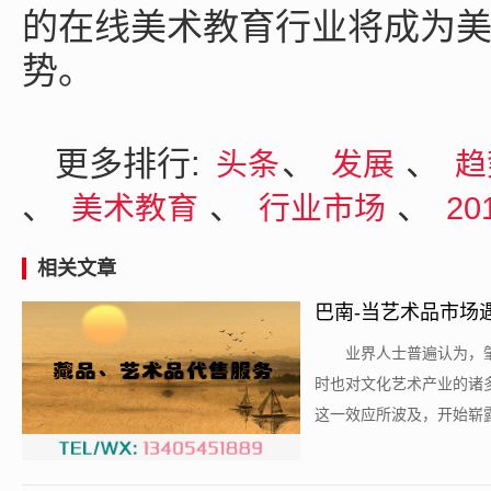
的在线美术教育行业将成为
势。
更多排行:
、
、
头条
发展
趋
、
、
、
美术教育
行业市场
20
相关文章
巴南-当艺术品市场
​业界人士普遍认为
时也对文化艺术产业的诸
这一效应所波及，开始崭露