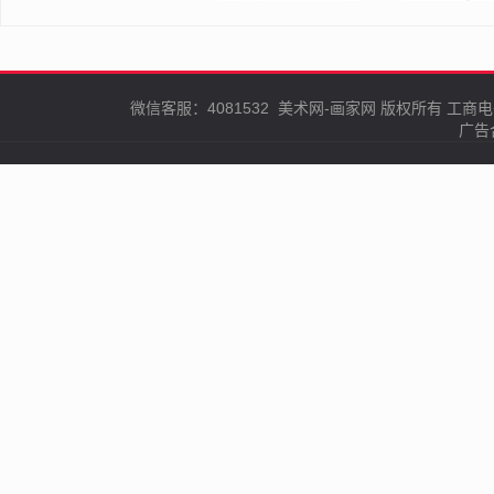
微信客服：4081532
美术网-画家网
版权所有
工商电
广告